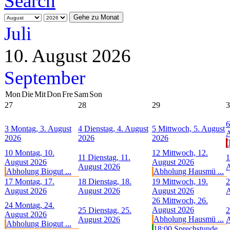
Gehe zu Monat
Juli
10. August 2026
September
Mon
Die
Mit
Don
Fre
Sam
Son
27
28
29
3
6
3
Montag, 3. August
4
Dienstag, 4. August
5
Mittwoch, 5. August
A
2026
2026
2026
10
Montag, 10.
12
Mittwoch, 12.
11
Dienstag, 11.
1
August 2026
August 2026
August 2026
A
Abholung Biogut ...
Abholung Hausmü ...
17
Montag, 17.
18
Dienstag, 18.
19
Mittwoch, 19.
2
August 2026
August 2026
August 2026
A
26
Mittwoch, 26.
24
Montag, 24.
August 2026
25
Dienstag, 25.
2
August 2026
Abholung Hausmü ...
August 2026
A
Abholung Biogut ...
18:00 Sprechstunde