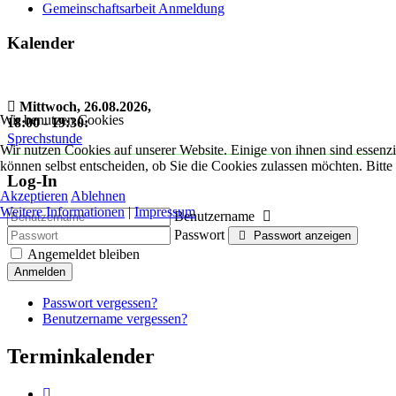
Gemeinschaftsarbeit Anmeldung
Kalender
Mittwoch, 26.08.2026
,
Wir benutzen Cookies
18:00
-
19:30
:
Sprechstunde
Wir nutzen Cookies auf unserer Website. Einige von ihnen sind essenzi
können selbst entscheiden, ob Sie die Cookies zulassen möchten. Bitte
Log-In
Akzeptieren
Ablehnen
Weitere Informationen
|
Impressum
Benutzername
Passwort
Passwort anzeigen
Angemeldet bleiben
Anmelden
Passwort vergessen?
Benutzername vergessen?
Terminkalender