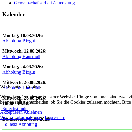
Gemeinschaftsarbeit Anmeldung
Kalender
Montag, 10.08.2026
:
Abholung Biogut
Mittwoch, 12.08.2026
:
Abholung Hausmüll
Montag, 24.08.2026
:
Abholung Biogut
Mittwoch, 26.08.2026
:
Wir benutzen Cookies
Abholung Hausmüll
Wir nutzen Cookies auf unserer Website. Einige von ihnen sind essenzi
Mittwoch, 26.08.2026
,
können selbst entscheiden, ob Sie die Cookies zulassen möchten. Bitte
18:00
-
19:30
:
Sprechstunde
Akzeptieren
Ablehnen
Weitere Informationen
|
Impressum
Donnerstag, 03.09.2026
:
Tolinski Abholung