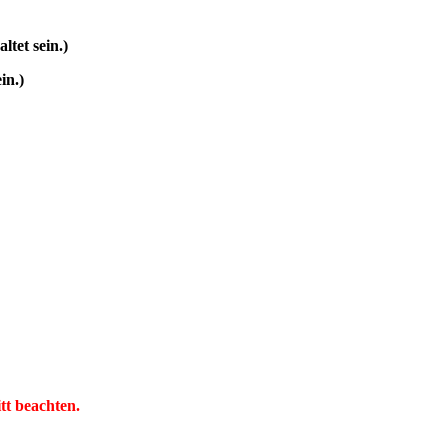
ltet sein.
)
in.
)
tt beachten.