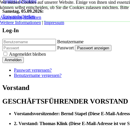
Tolinski Abholung
Wir nutzen Cookies auf unserer Website. Einige von ihnen sind essenzi
können selbst entscheiden, ob Sie die Cookies zulassen möchten. Bitte
Samstag, 05.09.2026
:
Torwandschießen
Akzeptieren
Ablehnen
Weitere Informationen
|
Impressum
Log-In
Benutzername
Passwort
Passwort anzeigen
Angemeldet bleiben
Anmelden
Passwort vergessen?
Benutzername vergessen?
Vorstand
GESCHÄFTSFÜHRENDER VORSTAND
Vorstandsvorsitzender: Bernd Stapel (
Diese E-Mail-Adresse
2. Vorstand: Thomas Klink
(
Diese E-Mail-Adresse ist vor 